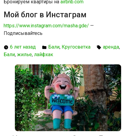
Бронируем квартиры на
airbnb.com
Мой блог в Инстаграм
https://www.instagram.com/masha.gde/
—
Подписывайтесь
6 лет назад
Бали
,
Кругосветка
аренда
,
Бали
,
жилье
,
лайфхак