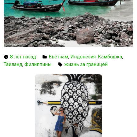
8 лет назад
Вьетнам
,
Индонезия
,
Камбоджа
,
Таиланд
,
Филиппины
жизнь за границей