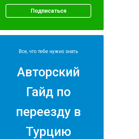
Подписаться
Все, что тебе нужно знать
Авторский
Гайд по
переезду в
Турцию