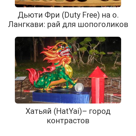
Дьюти Фри (Duty Free) на о.
Лангкави: рай для шопоголиков
Хатьяй (HatYai)– город
контрастов