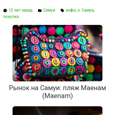
12 лет назад
Самуи
инфо
,
о. Самуи
,
покупка
Рынок на Самуи: пляж Маенам
(Maenam)