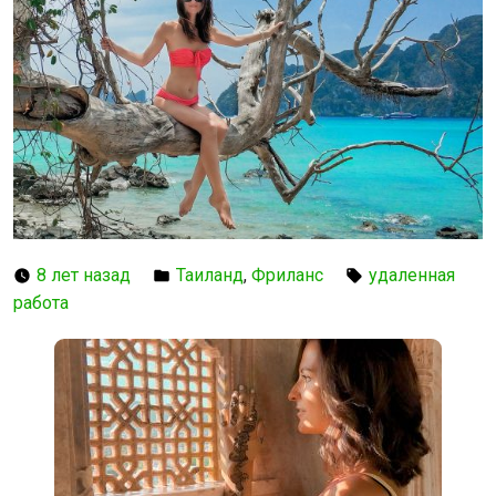
8 лет назад
Таиланд
,
Фриланс
удаленная
работа