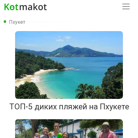
Пхукет
ТОП-5 диких пляжей на Пхукете